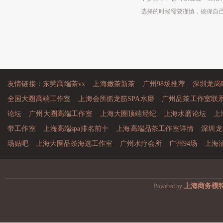
选择的时候需要谨慎，确保自己在
友情链接：
东莞高端茶vx
上海嫩茶新茶
广州98场推荐
深圳龙岗
全国大圈高端工作室
上海会所抓龙筋SPA水磨
广州品茶工作室联
论坛
广州大圈高端工作室
上海大圈顶端经纪
上海水磨论坛
上
带工作室
上海高端spa排名前十
上海高端品茶工作室详情
深圳龙
场贴吧
上海大圈品茶海选工作室
广州水疗会所
广州94场
上海
上海商务模
Powered by