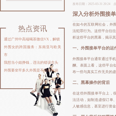
发布日期：2025-03-31 20:24
深入分析外围接单
在如今的互联网社会，外
热点资讯
法犯罪行为。这些平台往往
析这些平台的黑幕，揭示其
通过广州中高端喝茶微信VX，解锁
外围女的跨国服务：东南亚与欧美
一、外围接单平台的运
市
外围接单平台通常通过手机
我想当小姐挣钱，违法的错误念头
酬。表面上看，这些平台
外围要坐牢多久
外围是不是都有病
布一些与真实工作无关的虚
二、黑幕操作的背后
在这些外围接单平台上，
法活动，如制造虚假订单
人敏感信息，甚至进行资金