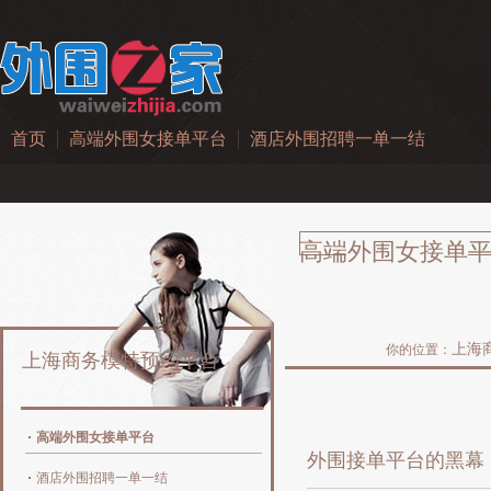
首页
高端外围女接单平台
酒店外围招聘一单一结
高端外围女接单
上海
你的位置：
上海商务模特预约平台
高端外围女接单平台
外围接单平台的黑幕
酒店外围招聘一单一结