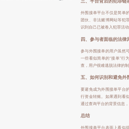
三、平台背后的犯罪链
外围接单平台不仅是简单
团伙、非法赌博网站等犯
识到自己已被卷入犯罪活动
四、参与者面临的法律
参与外围接单的用户虽然
一些看似简单的“接单”行
查，用户很难逃脱法律的制
五、如何识别和避免外
要避免成为外围接单平台
行资金转账。如果遇到看
通过查询平台的背景信息，
总结
外围接单平台表面上看似