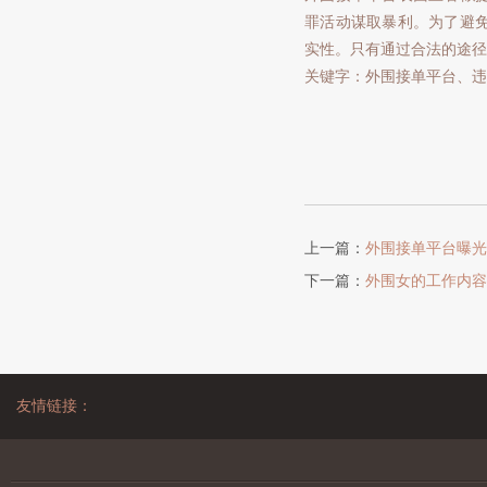
罪活动谋取暴利。为了避
实性。只有通过合法的途径
关键字：外围接单平台、违
上一篇：
外围接单平台曝光
下一篇：
外围女的工作内容
友情链接：