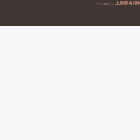
上海商务模
Powered by